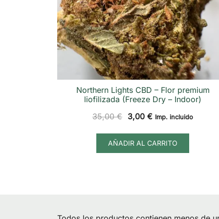
Northern Lights CBD – Flor premium
liofilizada (Freeze Dry – Indoor)
El
El
35,00
€
3,00
€
Imp. incluido
precio
precio
original
actual
AÑADIR AL CARRITO
era:
es:
35,00 €.
3,00 €.
Todos los productos contienen menos de 