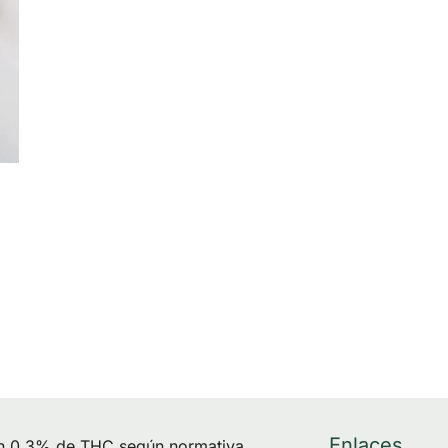
Enlaces
un 0,3% de THC según normativa