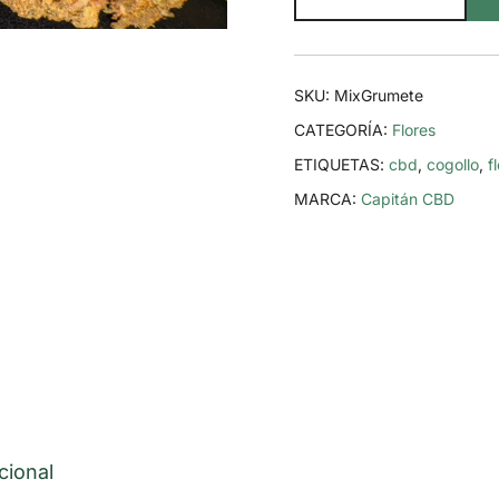
Grumete
·
Flores
SKU:
MixGrumete
CBD
CATEGORÍA:
Flores
variadas
ETIQUETAS:
cbd
,
cogollo
,
f
a
MARCA:
Capitán CBD
granel
cantidad
cional