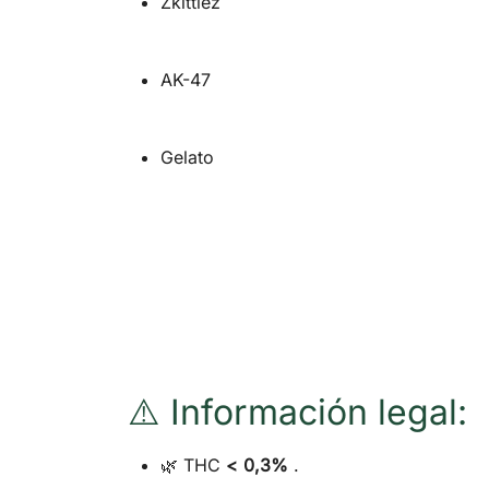
Zkittlez
AK-47
Gelato
⚠️ Información legal:
🌿 THC
< 0,3%
.