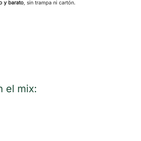
o y barato
, sin trampa ni cartón.
 el mix: