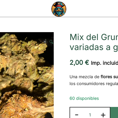
Capitán CBD
Mix del Gru
🔍
variadas a 
2,00
€
Imp. inclui
Una mezcla de
flores s
los consumidores regula
60 disponibles
Mix
-
+
del