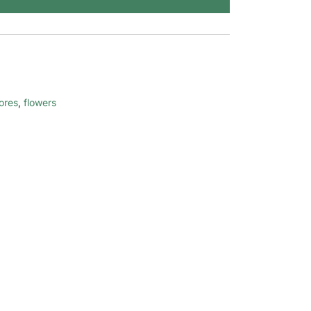
lores
,
flowers