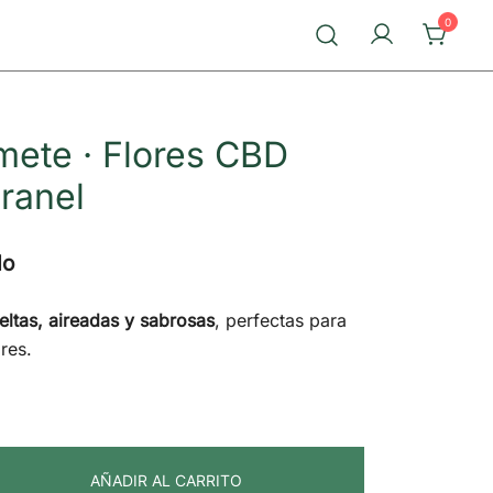
0
mete · Flores CBD
granel
do
ueltas, aireadas y sabrosas
, perfectas para
res.
AÑADIR AL CARRITO